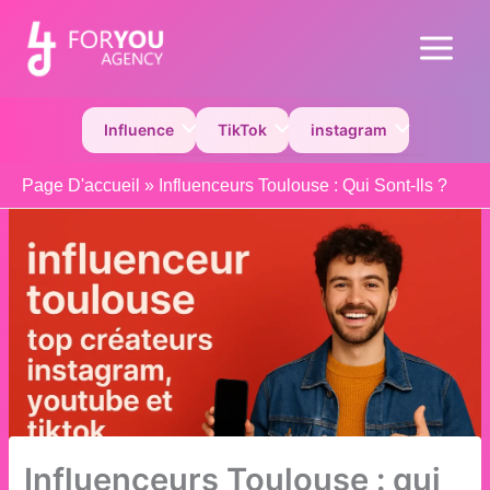
Aller
au
Main
contenu
Menu
Permutateur de Menu
Permutateur de Menu
Permutateur 
Influence
TikTok
instagram
Page D'accueil
»
Influenceurs Toulouse : Qui Sont-Ils ?
Influenceurs Toulouse : qui