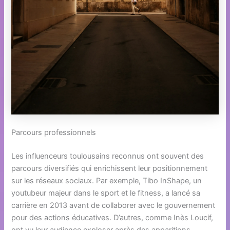
Parcours professionnels
Les influenceurs toulousains reconnus ont souvent des
parcours diversifiés qui enrichissent leur positionnement
sur les réseaux sociaux. Par exemple, Tibo InShape, un
youtubeur majeur dans le sport et le fitness, a lancé sa
carrière en 2013 avant de collaborer avec le gouvernement
pour des actions éducatives. D’autres, comme Inès Loucif,