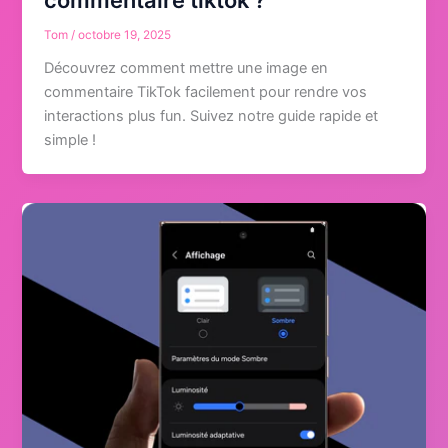
Tom
/
octobre 19, 2025
Découvrez comment mettre une image en
commentaire TikTok facilement pour rendre vos
interactions plus fun. Suivez notre guide rapide et
simple !