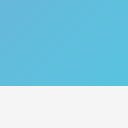
Catégories
Nos Services
Plan de site
Tips
Acheter des abonnés
Croissance TikTok
Acheter des likes
Monetisation TikTok
Acheter des vues