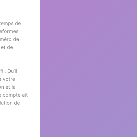
 temps de
teformes
uméro de
 et de
l. Qu’il
e votre
on et la
e compte ait
lution de