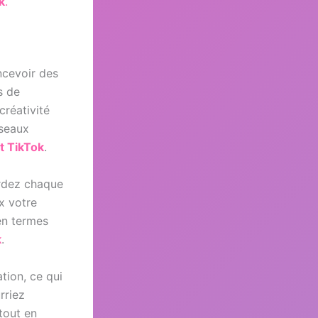
k
.
ncevoir des
s de
créativité
éseaux
t TikTok
.
ardez chaque
x votre
en termes
k
.
tion, ce qui
rriez
tout en