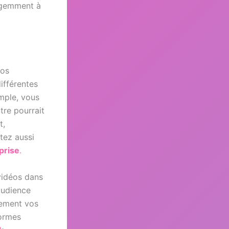
ligemment à
vos
ifférentes
mple, vous
tre pourrait
t,
tez aussi
prise
.
vidéos dans
audience
cement vos
formes