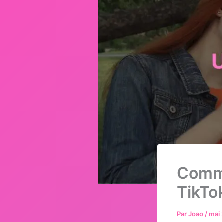
Comme
TikTo
Par
Joao
/
mai 