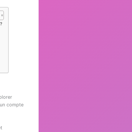
 ?
plorer
r un compte
et