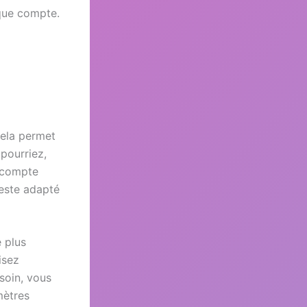
aque compte.
Cela permet
pourriez,
d compte
reste adapté
 plus
isez
soin, vous
mètres