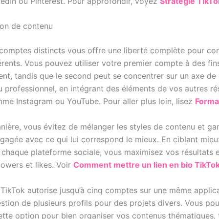
dIn ou Pinterest. Pour approfondir, voyez
Stratégie TikTo
tion de contenu
comptes distincts vous offre une liberté complète pour co
érents. Vous pouvez utiliser votre premier compte à des fin
ent, tandis que le second peut se concentrer sur un axe de 
ou professionnel, en intégrant des éléments de vos autres r
me Instagram ou YouTube. Pour aller plus loin, lisez
Forma
nière, vous évitez de mélanger les styles de contenu et g
gagée avec ce qui lui correspond le mieux. En ciblant mieu
 chaque plateforme sociale, vous maximisez vos résultats 
lowers et likes. Voir
Comment mettre un lien en bio TikTo
, TikTok autorise jusqu’à cinq comptes sur une même applica
gestion de plusieurs profils pour des projets divers. Vous pou
ette option pour bien organiser vos contenus thématiques, 