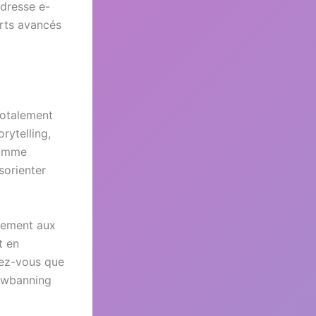
dresse e-
orts avancés
totalement
rytelling,
comme
sorienter
èlement aux
t en
rez-vous que
dowbanning