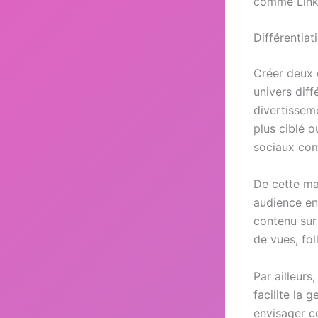
comme Linke
Différentia
Créer deux 
univers diff
divertissem
plus ciblé 
sociaux com
De cette ma
audience en
contenu sur
de vues, fol
Par ailleurs
facilite la 
envisager c