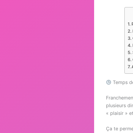
Temps de 
Franchement
plusieurs di
« plaisir » 
Ça te permet