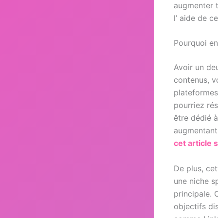
augmenter te
l’ aide de ce
Pourquoi en
Avoir un de
contenus, vo
plateformes
pourriez ré
être dédié à
augmentant 
cet article
De plus, ce
une niche s
principale.
objectifs di