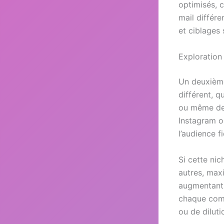
optimisés, 
mail différ
et ciblages
Exploration
Un deuxième
différent, q
ou même des
Instagram o
l’audience f
Si cette ni
autres, maxi
augmentant 
chaque comp
ou de diluti