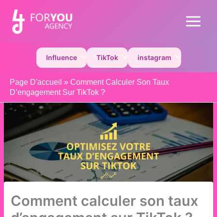
Aller
au
Main
contenu
Menu
Permutateur de Menu
Permutateur de Menu
Permutateur 
Influence
TikTok
instagram
Page D'accueil
»
Comment Calculer Son Taux
D’engagement Sur TikTok ?
Comment calculer son taux