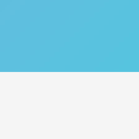
Catégories
Nos Services
Plan de site
Tips
Acheter des abonnés
Croissance TikTok
Acheter des likes
Monetisation TikTok
Acheter des vues
Comportements
d’utilisateurs