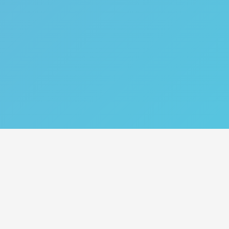
Catégories
Nos Services
Plan de site
Tips
Acheter des abonnés
Croissance TikTok
Acheter des likes
Monetisation TikTok
Acheter des vues
Comportements
d’utilisateurs