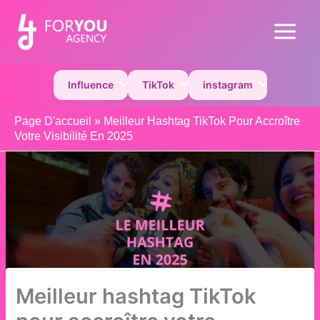
Aller
au
Main
contenu
Menu
Permutateur de Menu
Permutateur de Menu
Permutateur 
Influence
TikTok
instagram
Page D'accueil
»
Meilleur Hashtag TikTok Pour Accroître
Votre Visibilité En 2025
Meilleur hashtag TikTok