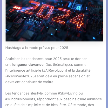
Hashtags à la mode prévus pour 2025
Anticiper les tendances pour 2025 peut te donner
une
longueur d’avance
. Des thématiques comme
l’intelligence artificielle (#AIRevolution) et la durabilité
(#ZeroWaste2025) sont déjà en pleine ascension et
devraient continuer de croître.
Les tendances lifestyle, comme #SlowLiving ou
#MindfulMoments, répondront aux besoins d’une audience
en quête de simplicité et de bien-être. Côté mode, des