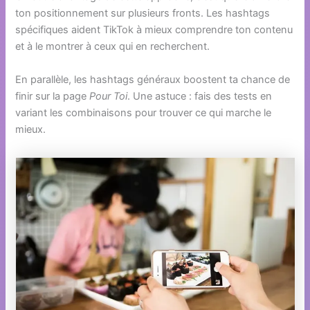
ton positionnement sur plusieurs fronts. Les hashtags
spécifiques aident TikTok à mieux comprendre ton contenu
et à le montrer à ceux qui en recherchent.
En parallèle, les hashtags généraux boostent ta chance de
finir sur la page
Pour Toi
. Une astuce : fais des tests en
variant les combinaisons pour trouver ce qui marche le
mieux.