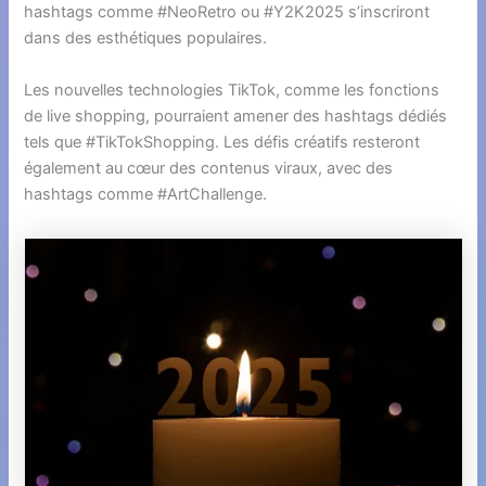
hashtags comme #NeoRetro ou #Y2K2025 s’inscriront
dans des esthétiques populaires.
Les nouvelles technologies TikTok, comme les fonctions
de live shopping, pourraient amener des hashtags dédiés
tels que #TikTokShopping. Les défis créatifs resteront
également au cœur des contenus viraux, avec des
hashtags comme #ArtChallenge.