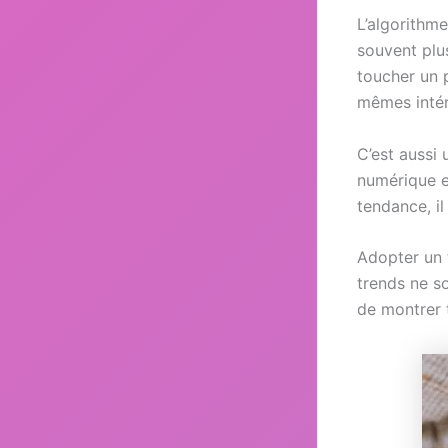
L’algorithme
souvent pl
toucher un 
mêmes intér
C’est aussi
numérique e
tendance, il
Adopter un t
trends ne s
de montrer 