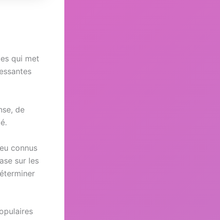
tes qui met
ressantes
nse, de
é.
peu connus
ase sur les
déterminer
populaires