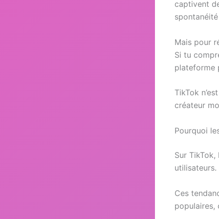
captivent d
spontanéité 
Mais pour ré
Si tu compr
plateforme 
TikTok n’es
créateur mo
Pourquoi les
Sur TikTok, 
utilisateurs.
Ces tendanc
populaires, 