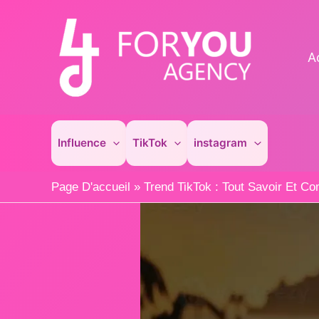
Aller
au
contenu
A
Influence
TikTok
instagram
Page D'accueil
»
Trend TikTok : Tout Savoir Et C