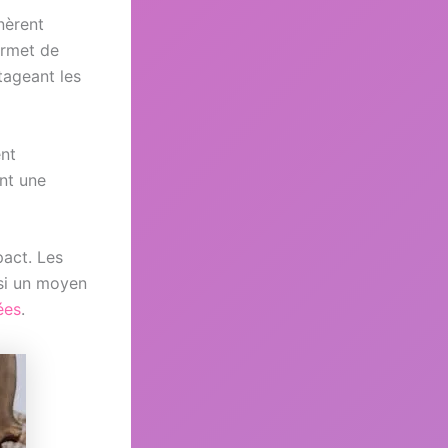
nèrent
ermet de
tageant les
ent
nt une
pact. Les
si un moyen
ées
.