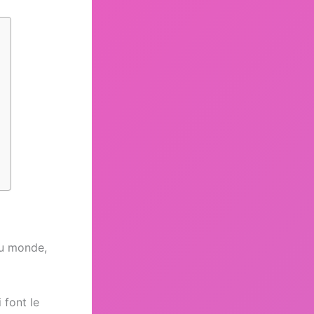
du monde,
 font le