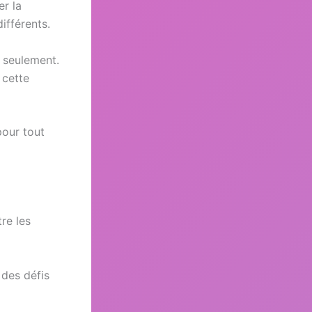
er la
ifférents.
s seulement.
 cette
pour tout
tre les
des défis