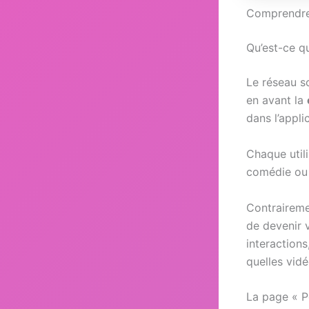
Comprendre 
Qu’est-ce q
Le réseau s
en avant la
dans l’appli
Chaque utili
comédie ou 
Contraireme
de devenir 
interaction
quelles vid
La page « Po