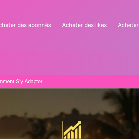
cheter des abonnés
Acheter des likes
Acheter
omment S’y Adapter