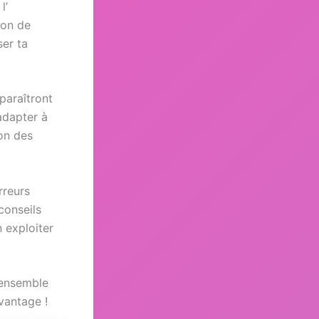
l’
ion de
ser ta
paraîtront
 adapter à
ion des
rreurs
conseils
 exploiter
 ensemble
vantage !