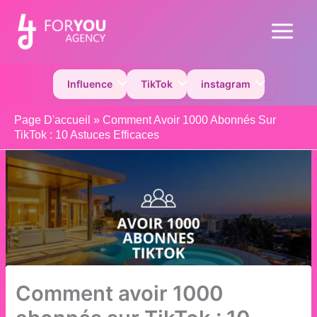
Aller
au
Main
contenu
Menu
Permutateur de Menu
Permutateur de Menu
Permutateur 
Influence
TikTok
instagram
Page D'accueil
»
Comment Avoir 1000 Abonnés Sur
TikTok : 10 Astuces Efficaces
Comment avoir 1000