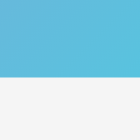
Catégories
Nos Services
Plan de site
Tips
Acheter des abonnés
Croissance TikTok
Acheter des likes
Monetisation TikTok
Acheter des vues
Comportements
d’utilisateurs