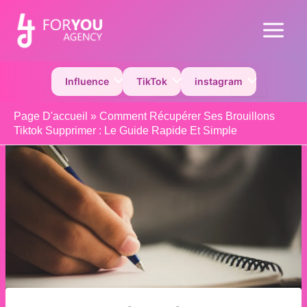
Aller
au
Main
contenu
Menu
Permutateur de Menu
Permutateur de Menu
Permutateur 
Influence
TikTok
instagram
Page D'accueil
»
Comment Récupérer Ses Brouillons
Tiktok Supprimer : Le Guide Rapide Et Simple