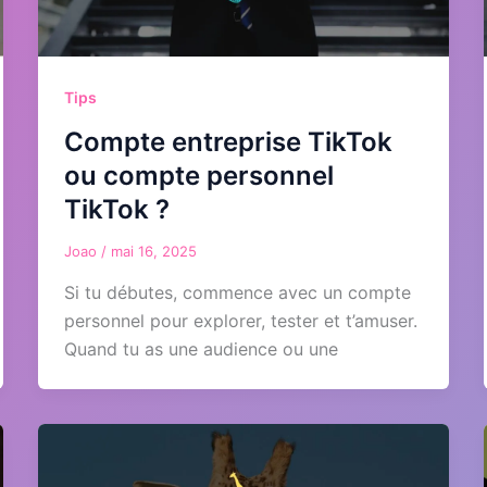
Tips
Compte entreprise TikTok
ou compte personnel
TikTok ?
Joao
/
mai 16, 2025
Si tu débutes, commence avec un compte
personnel pour explorer, tester et t’amuser.
Quand tu as une audience ou une