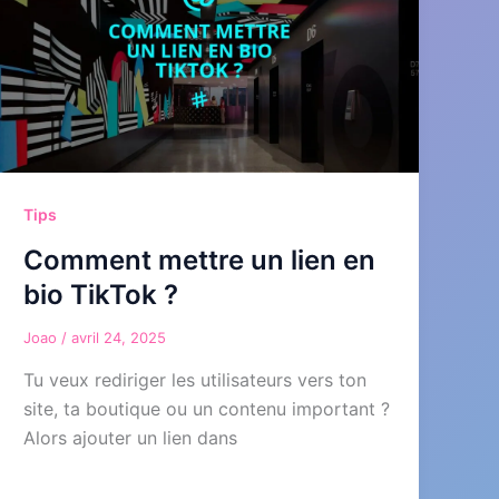
Tips
Comment mettre un lien en
bio TikTok ?
Joao
/
avril 24, 2025
Tu veux rediriger les utilisateurs vers ton
site, ta boutique ou un contenu important ?
Alors ajouter un lien dans