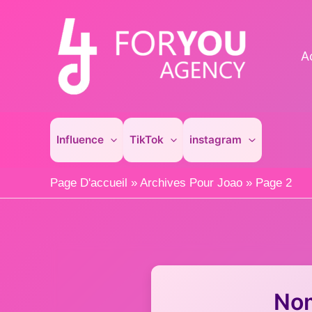
Aller
au
contenu
A
Influence
TikTok
instagram
Page D'accueil
»
Archives Pour Joao
»
Page 2
Nom