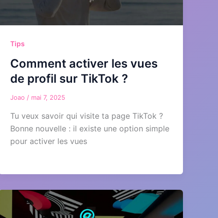
Tips
Comment activer les vues
de profil sur TikTok ?
Joao
/
mai 7, 2025
Tu veux savoir qui visite ta page TikTok ?
Bonne nouvelle : il existe une option simple
pour activer les vues