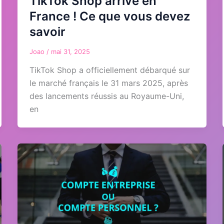
TikTok Shop arrive en
France ! Ce que vous devez
savoir
Joao
/
mai 31, 2025
TikTok Shop a officiellement débarqué sur
le marché français le 31 mars 2025, après
des lancements réussis au Royaume-Uni,
en