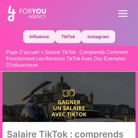
Aller
au
Main
contenu
Menu
Permutateur de Menu
Permutateur de Menu
Permutateur 
Influence
TikTok
instagram
Page D'accueil
»
Salaire TikTok : Comprends Comment
Fonctionnent Les Revenus TikTok Avec Des Exemples
D’influenceurs
Salaire TikTok : comprends