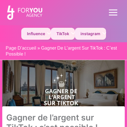
Aller
au
Main
contenu
Menu
Permutateur de Menu
Permutateur de Menu
Permutateur 
Influence
TikTok
instagram
Page D'accueil
»
Gagner De L’argent Sur TikTok : C’est
Possible !
Gagner de l’argent sur