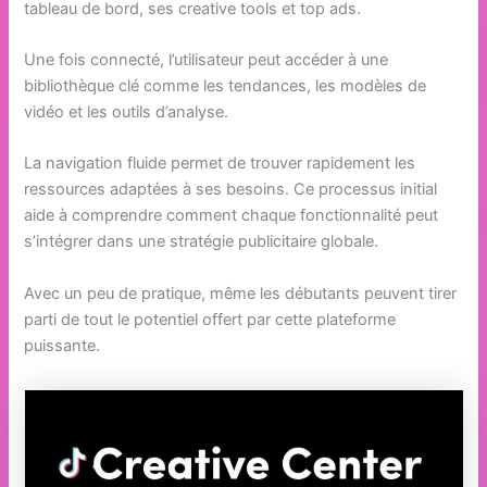
tableau de bord, ses creative tools et top ads.
Une fois connecté, l’utilisateur peut accéder à une
bibliothèque clé comme les tendances, les modèles de
vidéo et les outils d’analyse.
La navigation fluide permet de trouver rapidement les
ressources adaptées à ses besoins. Ce processus initial
aide à comprendre comment chaque fonctionnalité peut
s’intégrer dans une stratégie publicitaire globale.
Avec un peu de pratique, même les débutants peuvent tirer
parti de tout le potentiel offert par cette plateforme
puissante.