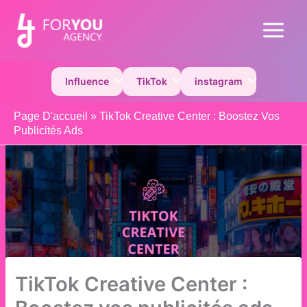
Aller
au
Main
contenu
Menu
Permutateur de Menu
Permutateur de Menu
Permutateur 
Influence
TikTok
instagram
Page D'accueil
»
TikTok Creative Center : Boostez Vos
Publicités Ads
TikTok Creative Center :