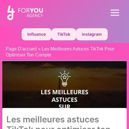
Aller
au
Main
contenu
Menu
Permutateur de Menu
Permutateur de Menu
Permutateur 
Influence
TikTok
instagram
Page D'accueil
»
Les Meilleures Astuces TikTok Pour
Optimiser Ton Compte
Les meilleures astuces