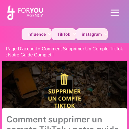
Aller
au
Main
contenu
Menu
Permutateur de Menu
Permutateur de Menu
Permutateur 
Influence
TikTok
instagram
Page D'accueil
»
Comment Supprimer Un Compte TikTok
: Notre Guide Complet !
Comment supprimer un