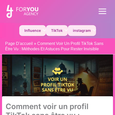
Aller
au
Main
contenu
Menu
Permutateur de Menu
Permutateur de Menu
Permutateur 
Influence
TikTok
instagram
Page D'accueil
»
Comment Voir Un Profil TikTok Sans
Être Vu : Méthodes Et Astuces Pour Rester Invisible
Comment voir un profil