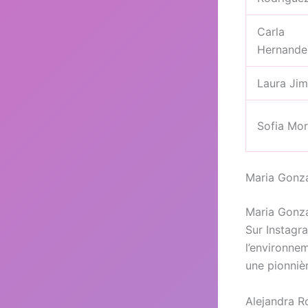
Carla
Hernande
Laura Ji
Sofia Mo
Maria Gonzá
Maria Gonzá
Sur Instagra
l’environne
une pionnièr
Alejandra R