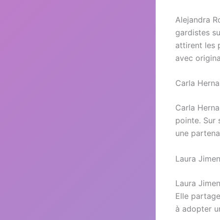
Alejandra R
gardistes su
attirent les
avec origina
Carla Herna
Carla Herna
pointe. Sur 
une partena
Laura Jimen
Laura Jimene
Elle partage
à adopter 