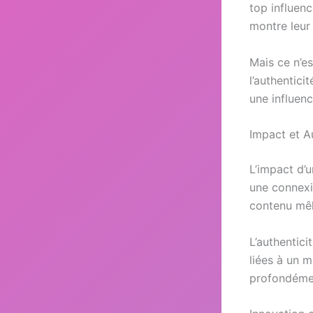
top influenc
montre leur 
Mais ce n’es
l’authentici
une influenc
Impact et A
L’impact d’u
une connexi
contenu mêla
L’authentici
liées à un 
profondéme