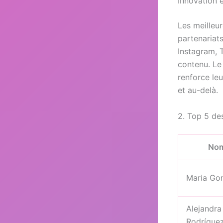
Innovation 
Les meilleur
partenariat
Instagram, T
contenu. Le
renforce leu
et au-delà.
2. Top 5 de
No
Maria Go
Alejandra
Rodrígue