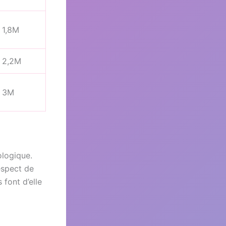
1,8M
2,2M
3M
ologique.
respect de
font d’elle