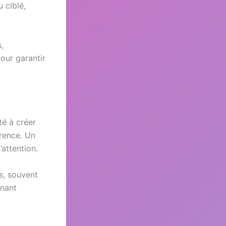
 ciblé,
,
our garantir
té à créer
érence. Un
’attention.
rs, souvent
nnant