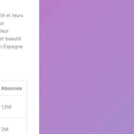
té et leurs
ur
leur
et beauté
 en Espagne
Abonnés
1,5M
2M