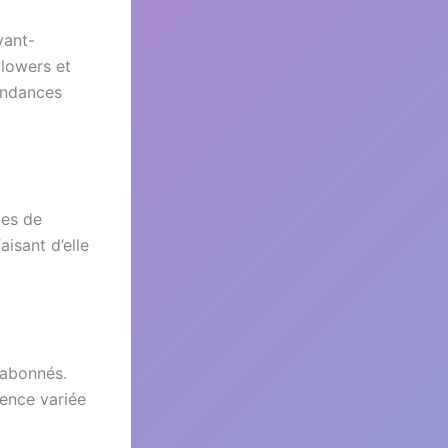
vant-
llowers et
tendances
ies de
aisant d’elle
’abonnés.
ience variée