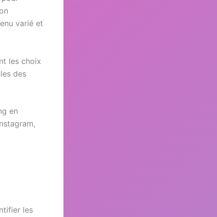
ion
enu varié et
nt les choix
lles des
ing en
Instagram,
tifier les