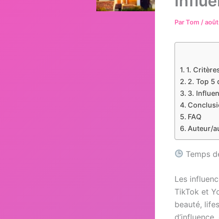
Influ
Par
Tom
/
août
1. Critèr
2. Top 5
3. Influe
Conclusi
FAQ
Auteur/a
Temps de 
Les influen
TikTok et Y
beauté, life
d’influence