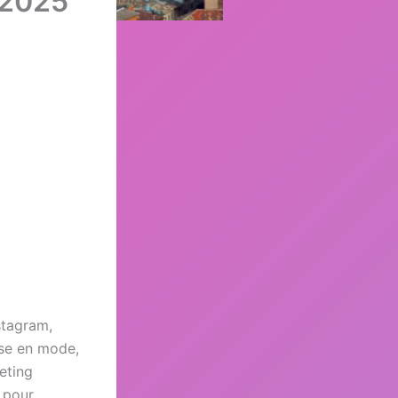
 2025
stagram,
ise en mode,
keting
s pour